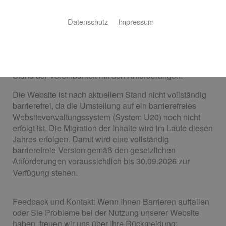
Norm EN 301 549 barrierefrei zugänglich zu machen.
Datenschutz
Impressum
Diese Erklärung zur Barrierefreiheit gilt
für: https://werner-muehlnickel.de
Stand der Vereinbarkeit mit den Anforderungen:
Die Website ist nach aktuellem Stand nicht vollständig
barrierefrei, da die Umstellung auf ein barrierefreies
Websiteverwaltungssystem (System U20) noch nicht
erfolgt ist. Die Migration der Inhalte wird im Laufe diesen
Jahres erfolgen. Damit wird eine vollständig
barrierefreie Version gemäß den gesetzlichen
Anforderungen voraussichtlich bis 30.09.2026 zur
Verfügung stehen.
Feedback und Kontakt: Wenn Ihnen Barrieren auffallen
oder Sie Probleme bei der Nutzung unserer Website
haben, freuen wir uns über Ihre Rückmeldung: