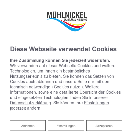
Diese Webseite verwendet Cookies
Ihre Zustimmung können Sie jederzeit widerrufen.
Wir verwenden auf dieser Webseite Cookies und weitere
Technologien, um Ihnen ein bestmögliches
Nutzungserlebnis zu bieten. Sie können das Setzen von
Cookies auch ablehnen und unsere Seite nur mit den
technisch notwendigen Cookies nutzen. Weitere
Informationen, sowie eine detaillierte Übersicht der Cookies
und eingesetzten Technologien finden Sie in unserer
Barrierefreiheitserklärung
Datenschutzerklärung
. Sie können Ihre
Einstellungen
jederzeit ändern.
Werner Mühlnickel Inh. Björn Bork bemüht sich, ihre
Website im Einklang mit dem
Ablehnen
Ablehnen
Einstellungen
Akzeptieren
Barrierefreiheitsstärkungsgesetz (BFSG) sowie der EU-