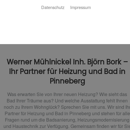
Datenschutz
Impressum
Werner Mühlnickel Inh. Björn Bork –
Ihr Partner für Heizung und Bad in
Pinneberg
Was erwarten Sie von Ihrer neuen Heizung? Wie sieht das
Bad Ihrer Träume aus? Und welche Ausstattung fehlt Ihnen
noch zu Ihrem Wohnglück? Sprechen Sie mit uns. Wir sind Ih
Partner für Heizung und Bad in Pinneberg und stehen für alle
Fragen rund um die Badsanierung, Heizungsmodernisierung
und Haustechnik zur Verfügung. Gemeinsam finden wir für Si