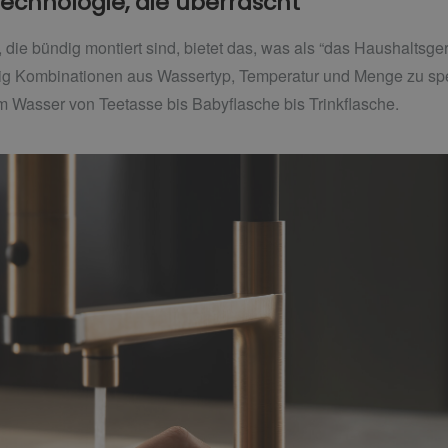
echnologie, die überrascht
 die bündig montiert sind, bietet das, was als “das Haushaltsger
zig Kombinationen aus Wassertyp, Temperatur und Menge zu spei
Wasser von Teetasse bis Babyflasche bis Trinkflasche.