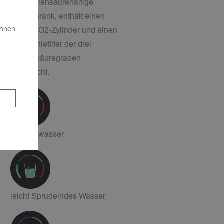
Der kohlensäurehaltige
Kühlschrank, enthält einen
Ihnen
425 g CO2-Zylinder und einen
Aktivkohlefilter der drei
n
Kohlensäuregraden
ermöglicht.
Sprudelwasser
leicht Sprudelndes Wasser