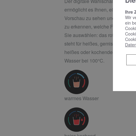
Die
Der digitale Wahlschalter
ermöglicht es Ihnen, eine
Ihre 
Wir v
Vorschau zu sehen und sofort
ein b
zu erkennen, welche Funktion
Cooki
Cooki
Sie auswählen: das rote Glas
Cooki
steht für heißes, gemischt
Daten
heißes oder kochendes
Wasser bei 100°C.
warmes Wasser
heiss kochend