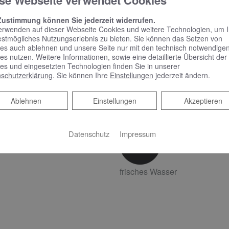
se Webseite verwendet Cookies
Frisches oder gekühltes
Wasser und Symbole werden
Wasser mit Raumtemperatur,
Zustimmung können Sie jederzeit widerrufen.
erwenden auf dieser Webseite Cookies und weitere Technologien, um 
durch das blaue Glas mit der
das sich ideal zum Trinken
estmögliches Nutzungserlebnis zu bieten. Sie können das Setzen von
Schneeflocke hervorgehoben.
oder Kochen eignet, ist an
es auch ablehnen und unsere Seite nur mit den technisch notwendige
es nutzen. Weitere Informationen, sowie eine detaillierte Übersicht der
dem blauen Glas zu erkennen
es und eingesetzten Technologien finden Sie in unserer
schutzerklärung
. Sie können Ihre
Einstellungen
jederzeit ändern.
Ablehnen
Ablehnen
Einstellungen
Akzeptieren
kaltes Wasser
Wasser mit Raumtemperatur
Datenschutz
Impressum
frisches Wasser